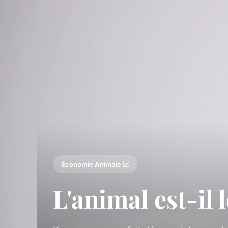
Économie Animale 📈
L'animal est-il 