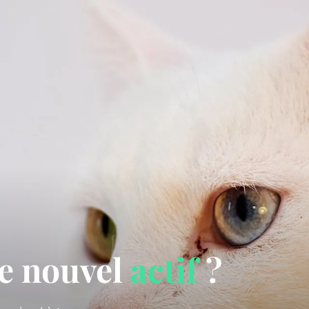
le nouvel
actif
?